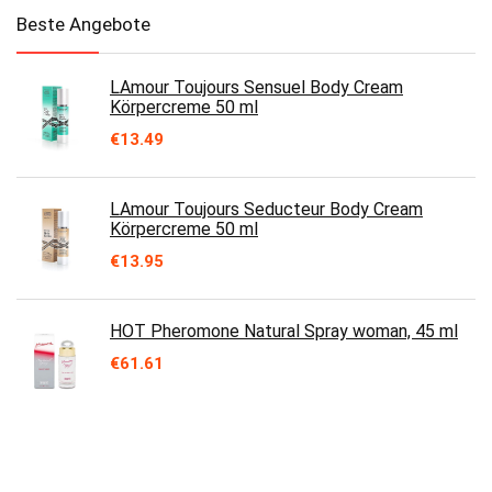
Beste Angebote
LAmour Toujours Sensuel Body Cream
Körpercreme 50 ml
€
13.49
LAmour Toujours Seducteur Body Cream
Körpercreme 50 ml
€
13.95
HOT Pheromone Natural Spray woman, 45 ml
€
61.61
HOT Pheromonspray-55022 Pheromonspray
Rosa One Size