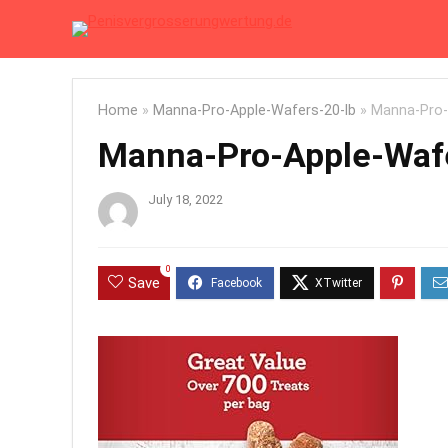
Home
»
Manna-Pro-Apple-Wafers-20-lb
»
Manna-Pro-
Manna-Pro-Apple-Wafe
July 18, 2022
0
Save