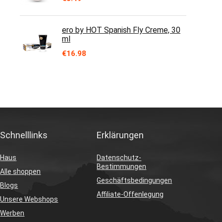
ero by HOT Spanish Fly Creme, 30
ml
€
16.98
Schnelllinks
Erklärungen
Haus
Datenschutz-
Bestimmungen
Alle shoppen
Geschäftsbedingungen
Blogs
Affiliate-Offenlegung
Unsere Webshops
Werben