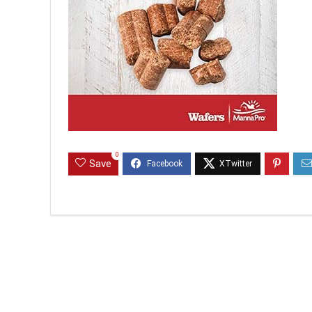
0
Save