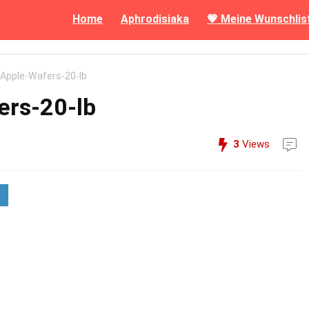
Home
Aphrodisiaka
💗 Meine Wunschlis
Apple-Wafers-20-lb
rs-20-lb
3
Views