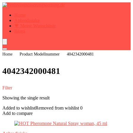
Home
Aphrodisiaka
💗 Meine Wunschliste
Blogs
Home
Product Modellnummer
‎4042342000481
‎4042342000481
Filter
Showing the single result
Added to wishlist
Removed from wishlist
0
Add to compare