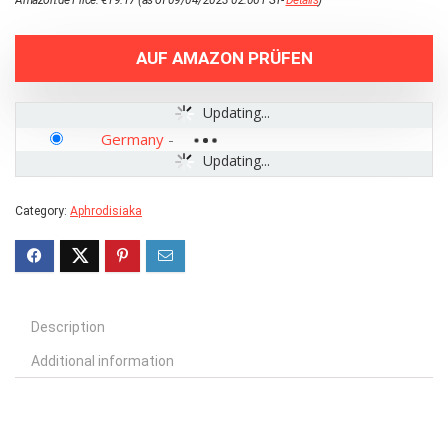
Amazon.de Price:
€
19.17
(as of 09/04/2023 02:06 PST-
Details
)
AUF AMAZON PRÜFEN
Updating...
Germany
-
Updating...
Category:
Aphrodisiaka
Description
Additional information