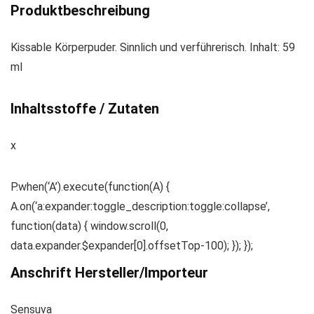
Produktbeschreibung
Kissable Körperpuder. Sinnlich und verführerisch. Inhalt: 59
ml
Inhaltsstoffe / Zutaten
x
P.when(‘A’).execute(function(A) {
A.on(‘a:expander:toggle_description:toggle:collapse’,
function(data) { window.scroll(0,
data.expander.$expander[0].offsetTop-100); }); });
Anschrift Hersteller/Importeur
Sensuva