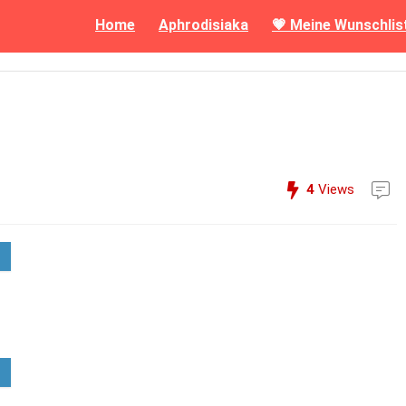
Home
Aphrodisiaka
💗 Meine Wunschlis
4
Views