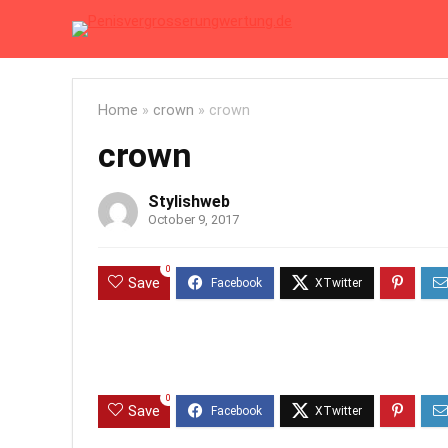
Home
»
crown
»
crown
crown
Stylishweb
October 9, 2017
0
Save
0
Save