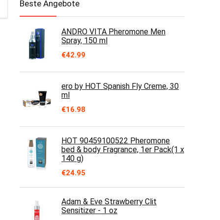
Beste Angebote
ANDRO VITA Pheromone Men
Spray, 150 ml
€
42.99
ero by HOT Spanish Fly Creme, 30
ml
€
16.98
HOT 90459100522 Pheromone
bed & body Fragrance, 1er Pack(1 x
140 g)
€
24.95
Adam & Eve Strawberry Clit
Sensitizer - 1 oz