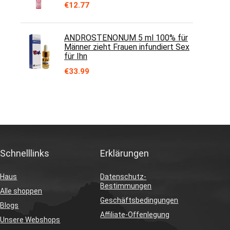
€
12.77
ANDROSTENONUM 5 ml 100% für
Männer zieht Frauen infundiert Sex
für Ihn
€
33.99
Schnelllinks
Erklärungen
Haus
Datenschutz-
Bestimmungen
Alle shoppen
Geschäftsbedingungen
Blogs
Affiliate-Offenlegung
Unsere Webshops